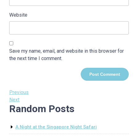
Website
Save my name, email, and website in this browser for
the next time I comment.
Post
Previous
Previous
Post
Next
Next
navigation
Random Posts
Post
A Night at the Singapore Night Safari