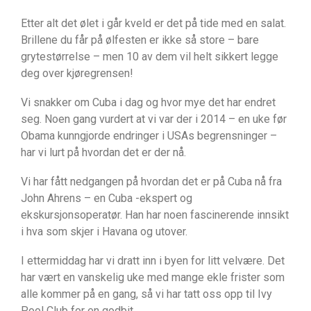
Etter alt det ølet i går kveld er det på tide med en salat.
Brillene du får på ølfesten er ikke så store – bare
grytestørrelse – men 10 av dem vil helt sikkert legge
deg over kjøregrensen!
Vi snakker om Cuba i dag og hvor mye det har endret
seg. Noen gang vurdert at vi var der i 2014 – en uke før
Obama kunngjorde endringer i USAs begrensninger –
har vi lurt på hvordan det er der nå.
Vi har fått nedgangen på hvordan det er på Cuba nå fra
John Ahrens – en Cuba -ekspert og
ekskursjonsoperatør. Han har noen fascinerende innsikt
i hva som skjer i Havana og utover.
I ettermiddag har vi dratt inn i byen for litt velvære. Det
har vært en vanskelig uke med mange ekle frister som
alle kommer på en gang, så vi har tatt oss opp til Ivy
Pool Club for en godbit.