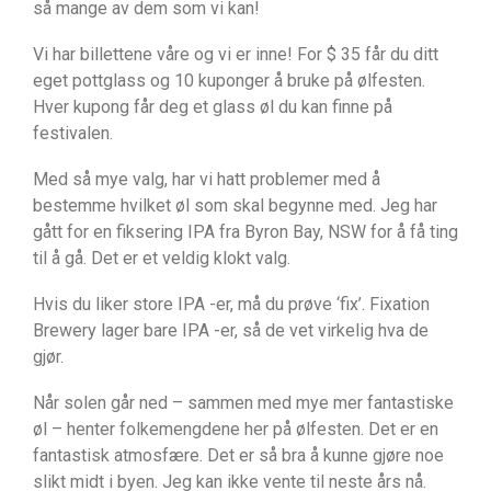
så mange av dem som vi kan!
Vi har billettene våre og vi er inne! For $ 35 får du ditt
eget pottglass og 10 kuponger å bruke på ølfesten.
Hver kupong får deg et glass øl du kan finne på
festivalen.
Med så mye valg, har vi hatt problemer med å
bestemme hvilket øl som skal begynne med. Jeg har
gått for en fiksering IPA fra Byron Bay, NSW for å få ting
til å gå. Det er et veldig klokt valg.
Hvis du liker store IPA -er, må du prøve ‘fix’. Fixation
Brewery lager bare IPA -er, så de vet virkelig hva de
gjør.
Når solen går ned – sammen med mye mer fantastiske
øl – henter folkemengdene her på ølfesten. Det er en
fantastisk atmosfære. Det er så bra å kunne gjøre noe
slikt midt i byen. Jeg kan ikke vente til neste års nå.