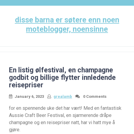
Skip
to
content
disse barna er søtere enn noen
moteblogger, noensinne
En listig ølfestival, en champagne
godbit og billige flytter innledende
reisepriser
January 6, 2023
grealamb
0 Comments
for en spennende uke det har vært! Med en fantastisk
Aussie Craft Beer Festival, en sjarmerende dråpe
champagne og en reisepriser natt, har vi hatt mye å
gjøre.