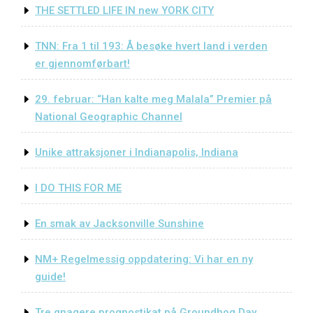
THE SETTLED LIFE IN new YORK CITY
TNN: Fra 1 til 193: Å besøke hvert land i verden
er gjennomførbart!
29. februar: “Han kalte meg Malala” Premier på
National Geographic Channel
Unike attraksjoner i Indianapolis, Indiana
I DO THIS FOR ME
En smak av Jacksonville Sunshine
NM+ Regelmessig oppdatering: Vi har en ny
guide!
Tre gnagere prognostikat på Groundhog Day