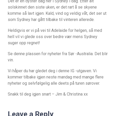
Det er en dyster dag her i Sydney i dag. Etter alt
solskinnet den siste uken, er det rart å se skyene
komme så lavt igjen. Kald, vind og veldig våt, det ser ut
som Sydney har gått tilbake til vinteren allerede.
Heldigvis er vi på vei til Adelaide for helgen, så med
hell vil vi glede oss over bedre vær mens Sydney
suger opp regnet!
Se denne plassen for nyheter fra Sør -Australia. Det blir
vin.
Vi håper du har gledet deg i denne IG -utgaven. Vi
kommer tilbake igjen neste mandag med mange flere
nyheter og selvfølgelig alle deets på turen sørover.
Snakk til deg igjen snart – Jim & Christina xx
Leave a Reply